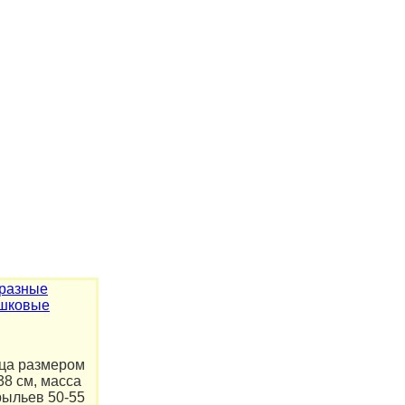
разные
шковые
ца размером
38 см, масса
крыльев 50-55