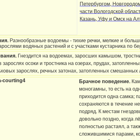
Петербургом, Новгородо
части Вологодской област
Казань, Уфу и Омск на Ал
ния.
Разнообразные водоемы - тихие речки, мелкие и больш
рослями водяных растений и с участками кустарника по бе
ования.
Гнездится на водоемах, заросших камышом, тростн
в зарослях осоки и тростника на озерах, прудах, затопленн
ьховых зарослях, речных затонах, затопленных смешанных ле
Брачное поведение.
Ка
моногамны, то есть на од
приходится одна самка; 
сохраняются в течение не
подряд. К местам гнездо
довольно поздно, когда л
полностью растаял, а так
сложившимися парами, ко