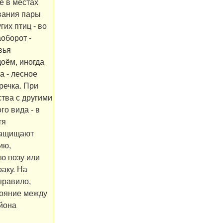
ё в местах
вания пары
гих птиц - во
оборот -
вья
оём, иногда
а - лесное
речка. При
ства с другими
го вида - в
тя
защищают
ию,
ю позу или
раку. На
правило,
стояние между
айона