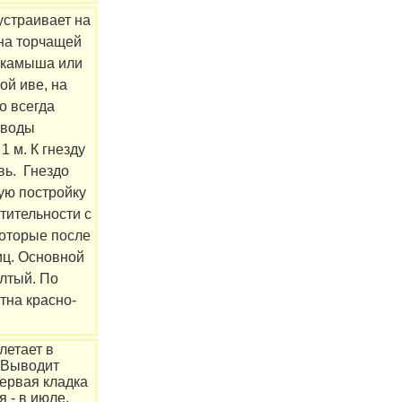
устраивает на
 на торчащей
х камыша или
ой иве, на
о всегда
 воды
1 м. К гнезду
вь. Гнездо
ую постройку
тительности с
оторые после
иц. Основной
лтый. По
тна красно-
летает в
. Выводит
Первая кладка
 - в июле.