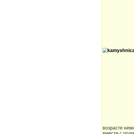
возрасте нем
вместе с роди