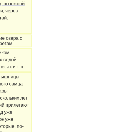
м, по южной
и, через
тай.
ие озера с
регам.
иком,
ых водой
сах и т. п.
мышницы
ного самца
пары
скольких лет
вий прилетают
ёд уже
же уже
торые, по-