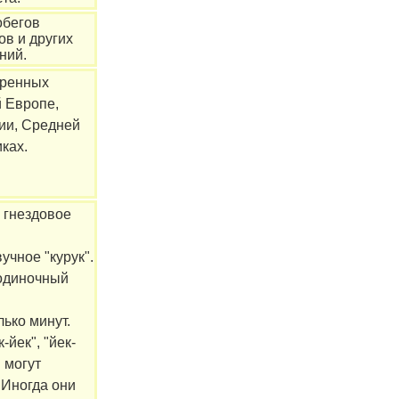
обегов
ов и других
ний.
еренных
 Европе,
ии, Средней
иках.
 гнездовое
учное "курук".
одиночный
лько минут.
-йек", "йек-
" могут
 Иногда они