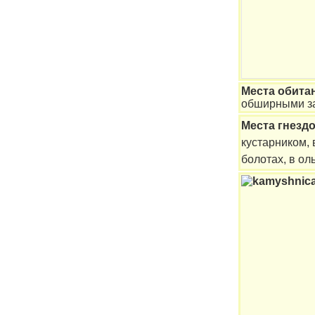
Места обита
обширными за
Места гнезд
кустарником, 
болотах, в ол