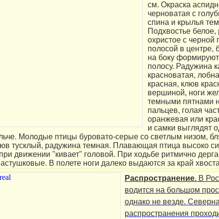
см. Окраска аспидн
черноватая с голуб
спина и крылья те
Подхвостье белое,
охристое с черной
полосой в центре,
на боку формирую
полосу. Радужина к
красноватая, лобн
красная, клюв крас
вершиной, ноги же
темными пятнами н
пальцев, голая част
оранжевая или кра
и самки выглядят о
ельче. Молодые птицы буровато-серые со светлым низом, б
люв тусклый, радужина темная. Плавающая птица высоко си
 при движении "кивает" головой. При ходьбе ритмично дерга
пастушковые. В полете ноги далеко выдаются за край хвоста
Распространение.
В Рос
водится на большом прос
однако не везде. Северн
распространения проход