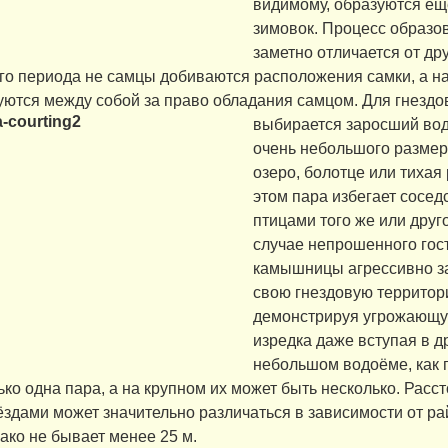
видимому, образуются ещ
зимовок. Процесс образо
заметно отличается от дру
го периода не самцы добиваются расположения самки, а на
уются между собой за право обладания самцом. Для гнездо
выбирается
заросший вод
очень небольшого размер
озеро, болотце или тихая 
этом пара избегает сосед
птицами того же или друго
случае непрошенного гос
камышницы агрессивно 
свою гнездовую территор
демонстрируя угрожающу
изредка даже вступая в д
небольшом водоёме, как 
ько одна пара, а на крупном их может быть несколько. Рас
ёздами может значительно различаться в зависимости от р
ако не бывает менее 25 м.