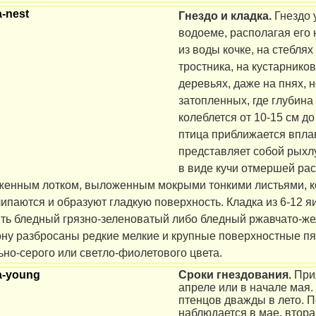
Гнездо и кладка.
Гнездо 
водоеме, располагая его
из воды кочке, на стебля
тростника, на кустарников
деревьях, даже на пнях, н
затопленных, где глубина
колеблется от 10-15 см до 
птица приближается впла
представляет собой рыхл
в виде кучи отмершей рас
енным лотком, выложенным мокрыми тонкими листьями, к
ипаются и образуют гладкую поверхность. Кладка из 6-12 я
ть бледный грязно-зеленоватый либо бледный ржавчато-же
ну разбросаны редкие мелкие и крупные поверхностные пя
ьно-серого или светло-фиолетового цвета.
Сроки гнездования
.
При
апреле или в начале мая
птенцов дважды в лето. 
наблюдается в мае, вторая