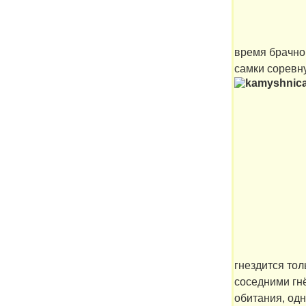
время брачно
самки соревн
гнездится тол
соседними гн
обитания, одн