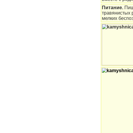
Питание.
Пищ
травянистых р
мелких беспо