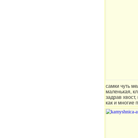
самки чуть м
маленькая, к
задрав хвост,
как и многие 