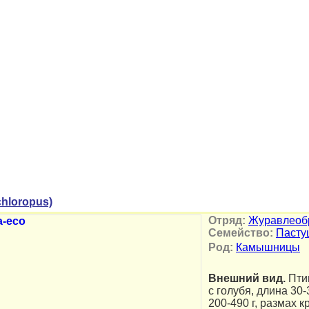
chloropus)
Отряд:
Журавлеоб
Семейство:
Пасту
Род:
Камышницы
Внешний вид.
Пти
с голубя, длина 30-
200-490 г, размах 