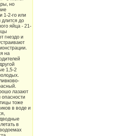
ры, но
ние
и 1-2-го или
 длится до
ого яйца - 21-
ицы
т гнездо и
 устраивают
онстрации.
я на
родителей
другой
е 1,5-2
молодых.
ливково-
расный.
рошо лазают
и опасности
птицы тоже
иков в воде и
ся,
одводные
летать в
 водоемах
та.