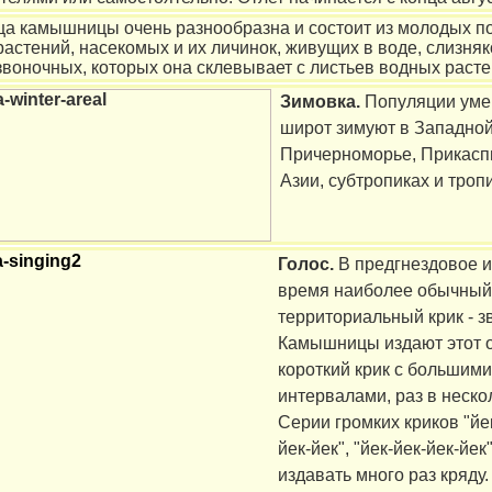
а камышницы очень разнообразна и состоит из молодых п
астений, насекомых и их личинок, живущих в воде, слизняк
звоночных, которых она склевывает с листьев водных расте
Зимовка.
Популяции ум
широт зимуют в Западной
Причерноморье, Прикасп
Азии, субтропиках и троп
Голос.
В предгнездовое и
время наиболее обычный
территориальный крик - зв
Камышницы издают этот 
короткий крик с большими
интервалами, раз в неско
Серии громких криков "йек
йек-йек", "йек-йек-йек-йек
издавать много раз кряду.