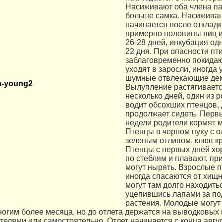
Насиживают оба члена па
больше самка. Насижива
начинается после откладк
примерно половины яиц и
26-28 дней, инкубация одн
22 дня. При опасности пт
заблаговременно покидаю
уходят в заросли, иногда
шумные отвлекающие дем
Вылупление растягиваетс
несколько дней, один из 
водит обсохших птенцов, 
продолжает сидеть. Первы
недели родители кормят 
Птенцы в черном пуху с о
зеленым отливом, клюв к
Птенцы с первых дней хо
по стеблям и плавают, пр
могут нырять. Взрослые 
иногда спасаются от хищн
могут там долго находить
уцепившись лапами за п
растения. Молодые могут 
ногим более месяца, но до отлета держатся на выводковых
телями или самостоятельно. Отлет начинается с конца авгус