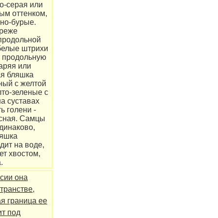
о-серая или
ым оттенком,
мно-бурые.
 реже
 продольной
 белые штрихи
т продольную
аряя или
ая бляшка
ный с желтой
лто-зеленые с
а суставах
ь голени -
сная. Самцы
динаково,
ляшка
дит на воде,
ет хвостом,
.
сии она
транстве,
ая граница ее
ит под