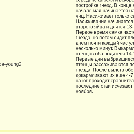
постройке гнезд. В конце 
начале мая начинается н
яиц. Насиживает только с
Насиживание начинается 
второго яйца и длится 13-
Первое время самка часто
гнезда, но потом сидит пл
днем почти каждый час ул
несколько минут. Выкарм
птенцов оба родителя 14-
Первые дни выбравшиеся
птенцы рассаживаются по
гнезда. После вылета обе
докармливают их еще 4-7
на юг проходит сравнител
последние стаи исчезают 
ноября.