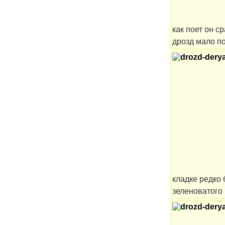
как поет он с
дрозд мало по
кладке редко 
зеленоватого