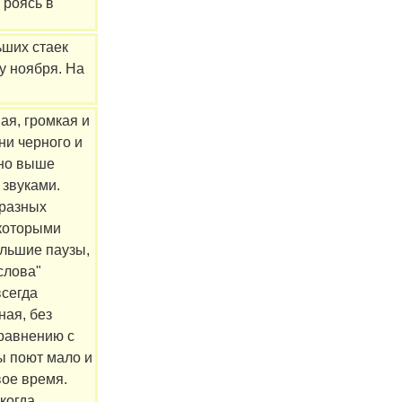
 роясь в
ьших стаек
лу ноября. На
ая, громкая и
ни черного и
чно выше
 звуками.
бразных
 которыми
льшие паузы,
слова"
всегда
ная, без
сравнению с
ы поют мало и
вое время.
когда