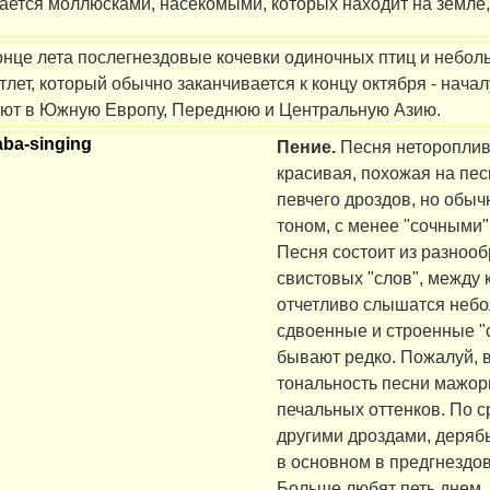
ается моллюсками, насекомыми, которых находит на земле,
онце лета послегнездовые кочевки одиночных птиц и небол
тлет, который обычно заканчивается к концу октября - нача
ают в Южную Европу, Переднюю и Центральную Азию.
Пение.
Песня нетороплив
красивая, похожая на пес
певчего дроздов, но обы
тоном, с менее "сочными"
Песня состоит из разноо
свистовых "слов", между
отчетливо слышатся небо
сдвоенные и строенные "
бывают редко. Пожалуй, 
тональность песни мажор
печальных оттенков. По 
другими дроздами, деряб
в основном в предгнездо
Больше любят петь днем, 