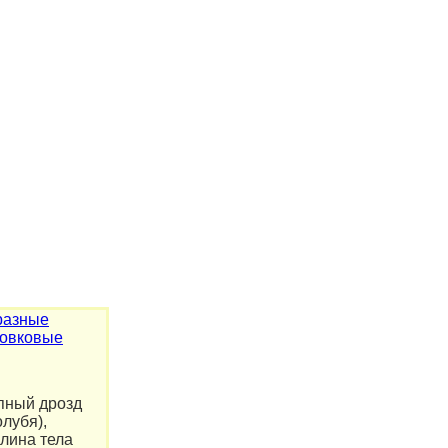
разные
овковые
пный дрозд
лубя),
Длина тела