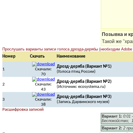
Позывка и кр
Такой же "храп
Прослушать варианты записи голоса дрозда-дерябы (необходим Adobe F
Номер
Скачать
Наименование
Дрозд-деряба (Вариант №1)
1
Скачали:
(Голоса птиц России)
70
Дрозд-деряба (Вариант №2)
2
Скачали:
(Источник: ecosystema.ru)
43
Дрозд-деряба (Вариант №3)
3
Скачали:
(Запись Дарвинского музея)
38
Расшифровка записей
Вариант 1:
0:01 
Беспокойство; 1:
Вариант 2:
2 пр