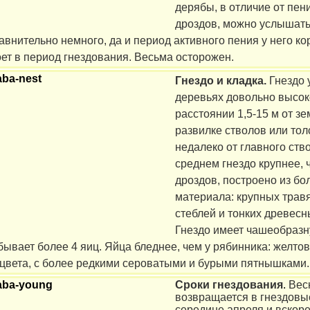
дерябы, в отличие от пен
дроздов, можно услышать 
равнительно немного, да и период активного пения у него ко
ет в период гнездования. Весьма осторожен.
Гнездо и кладка.
Гнездо 
деревьях довольно высок
расстоянии 1,5-15 м от зе
развилке стволов или тол
недалеко от главного ство
среднем гнездо крупнее, 
дроздов, построено из бо
материала: крупных трав
стеблей и тонких древесн
Гнездо имеет чашеобразн
бывает более 4 яиц. Яйца бледнее, чем у рябинника: желтов
 цвета, с более редкими сероватыми и бурыми пятнышками
Сроки гнездования
.
Вес
возвращается в гнездовы
середине апреля и вскоре