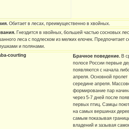
ния.
Обитает в лесах, преимущественно в хвойных.
ования.
Гнездится в хвойных, большей частью сосновых лес
анного леса с подлеском из мелких елочек. Предпочитает с
опушками и полянами.
Брачное поведение.
В с
полосе России первые д
появляются с начала либ
апреля. Основной пролет 
середине апреля. Массов
формирование пар начин
через 5-7 дней после поя
первых птиц. Самцы поют
на самых вершинах дерев
самым показывая границ
владений и зазывая само