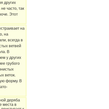
ия других
не часто, так
роче. Этот
устраивает на
о, на
мли, всегда в
стых ветвей
ла. В
чем у других
лее грубого
янистых
ых веток.
ую форму. В
ато-
.
ной деряба
е места в
 приступает к