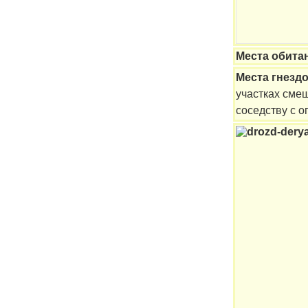
Места обита
Места гнезд
участках смеш
соседству с 