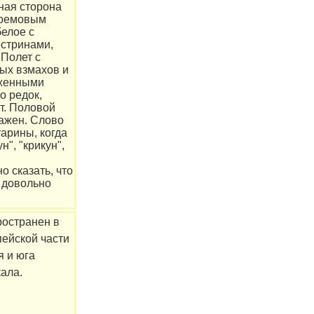
ная сторона
кремовым
белое с
стринами,
 Полет с
ых взмахов и
оженными
о редок,
т. Половой
ажен. Слово
арины, когда
н", "крикун",
 сказать, что
 довольно
ространен в
пейской части
я и юга
ала.