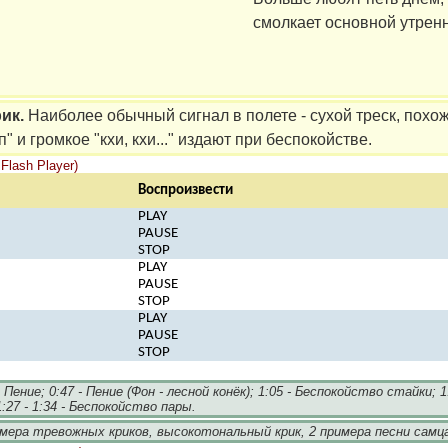
смолкает основной утренн
ик.
Наиболее обычный сигнал в полете - сухой треск, похож
" и громкое "кхи, кхи..." издают при беспокойстве.
lash Player)
Воспроизвести
PLAY
PAUSE
STOP
PLAY
PAUSE
STOP
PLAY
PAUSE
STOP
- Пение; 0:47 - Пение (Фон - лесной конёк); 1:05 - Беспокойство стайки; 1
27 - 1:34 - Беспокойство пары.
имера тревожных криков, высокотональный крик, 2 примера песни самц