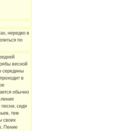
ах, нередко в
елиться по
редней
ерябы весной
о середины
проходит в
ое
ается обычно
вления
 песни, сидя
ьев, тем
ы своих
к. Пение