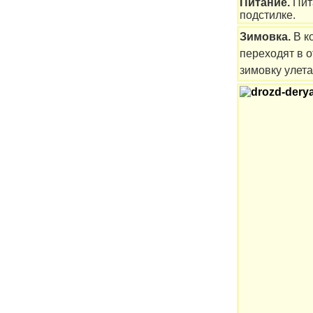
Питание.
Пит
подстилке.
Зимовка.
В к
переходят в о
зимовку улет