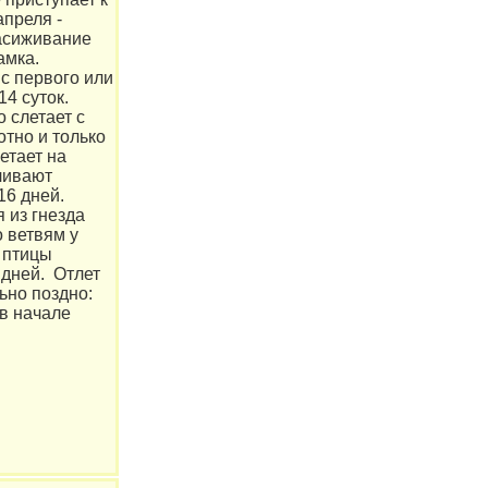
апреля -
асиживание
амка.
с первого или
14 суток.
 слетает с
отно и только
етает на
ливают
16 дней.
 из гнезда
 ветвям у
 птицы
 дней. Отлет
ьно поздно:
в начале