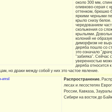
около 300 мм, спин
оливково-серая с 
оттенком, брюшко 
яркими черными пе
крыло снизу белое.
чередованием част
скольжения со сл
крыльями. Довольн
колоний не образуе
диморфизм не выр
деряба пошло со ст
это означало "драчу
"забияка". Сейчас с
уверенностью можно
деряба относится к
ам, но драки между собой у них это частое явление.
Распространение.
Расп
лесах и лесостепях Евро
России, Кавказа, Заураль
Сибири на восток до Байк