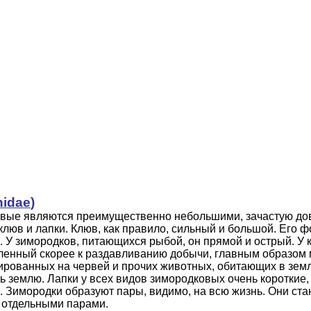
nidae
)
вые являются преимущественно небольшими, зачастую дов
клюв и лапки. Клюв, как правило, сильный и большой. Его ф
. У зимородков, питающихся рыбой, он прямой и острый. У 
ленный скорее к раздавливанию добычи, главным образом 
ированных на червей и прочих животных, обитающих в земл
 землю. Лапки у всех видов зимородковых очень короткие
 Зимородки образуют пары, видимо, на всю жизнь. Они ста
 отдельными пара­ми.