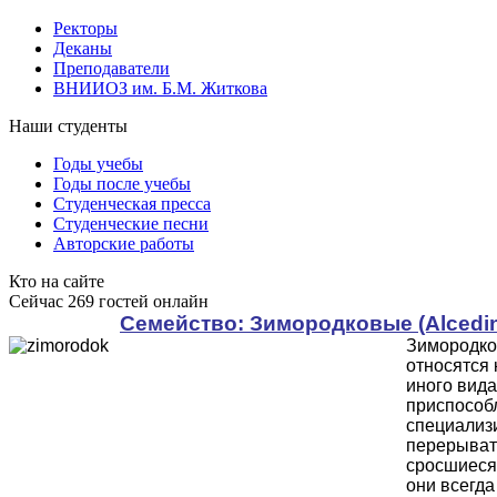
Ректоры
Деканы
Преподаватели
ВНИИОЗ им. Б.М. Житкова
Наши студенты
Годы учебы
Годы после учебы
Студенческая пресса
Студенческие песни
Авторские работы
Кто на сайте
Сейчас 269 гостей онлайн
Cемейство: Зимородковые (Alcedi
Зимородко
относятся 
иного вида
приспособ
специализ
перерывать
сросшиеся.
они всегда