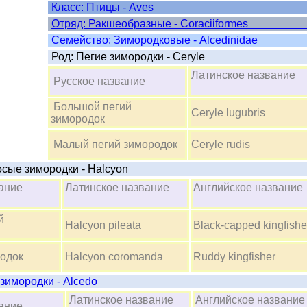
Класс: Птицы 
Отряд: Ракшеобразные - C
Cемейство: Зимородковые - Alcedinidae
Род: Пегие зимородки - Ceryle
Латинское название
Русское название
Большой пегий
Ceryle lugubris
зимородок
Малый пегий зимородок
Ceryle rudis
осые зимородки - Halcyon
название
Латинское название
Английское назван
й
Halcyon pileata
Black-capped kingfishe
одок
Halcyon coromanda
Ruddy kingfisher
олубые зимородки - Alcedo
Латинское название
Английское назван
название