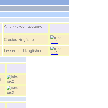
- Aves
oraciiformes
Английское название
Crested kingfisher
Lesser pied kingfisher
ие
r
ие