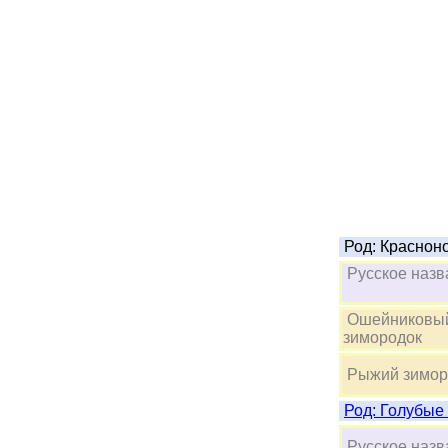
Род: Краснон
Русское 
Ошейниковы
зимородок
Рыжий зимор
Род: Г
Русское 