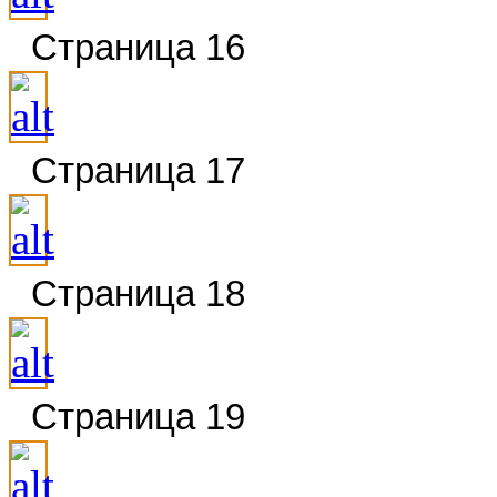
Страница 16
Страница 17
Страница 18
Страница 19