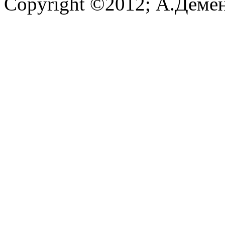
Copyright ©2012; А.Демен