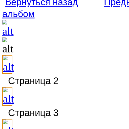
Вернуться назад
Пред
альбом
Страница 2
Страница 3