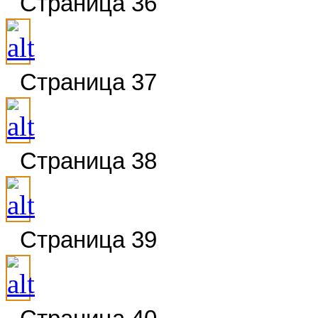
Страница 36
Страница 37
Страница 38
Страница 39