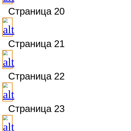
Страница 20
Страница 21
Страница 22
Страница 23