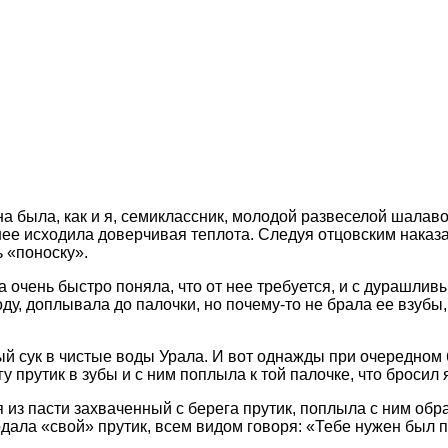
а была, как и я, семиклассник, молодой развеселой шалаво
т нее исходила доверчивая теплота. Следуя отцовским наказ
 «поноску».
очень быстро поняла, что от нее требуется, и с дурашлив
ду, доплывала до палочки, но почему-то не брала ее взубы,
 сук в чистые воды Урала. И вот однажды при очередном 
прутик в зубы и с ним поплыла к той палочке, что бросил 
из пасти захваченный с берега прутик, поплыла с ним обра
ала «свой» прутик, всем видом говоря: «Тебе нужен был пру