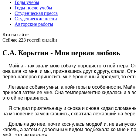
Годы учебы
Годы после учебы
Студенческая пресса
Студенческие песни
Авторские работы
Кто на сайте
Сейчас 223 гостей онлайн
С.А. Корытин - Моя первая любовь
Майна - так звали мою собаку, породистого пойнтера. Он
она шла ко мне, и мы, прижавшись друг к другу, спали. О
перво-наперво приносить мне брошенный предмет, то есть
Легавые собаки умны, а пойнтеры в особенности. Майна 
принося затем ее мне. Она темпераментно кидалась и в во
это ей не нравилось.
Я стыдил приятельницу и снова и снова кидал сломанный
на мгновение замешкавшись, схватила лежавший на берегу 
Доплыла до нее, почти коснулась мордой и, не выпуская 
капель, а затем с довольным видом подбежала ко мне и под
мой, это не важно».