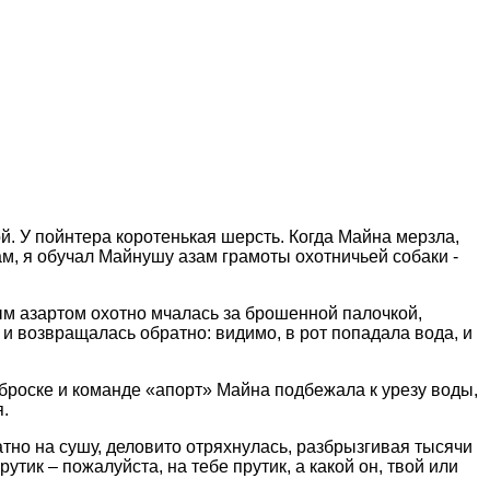
й. У пойнтера коротенькая шерсть. Когда Майна мерзла,
ам, я обучал Майнушу азам грамоты охотничьей собаки -
ым азартом охотно мчалась за брошенной палочкой,
 и возвращалась обратно: видимо, в рот попадала вода, и
броске и команде «апорт» Майна подбежала к урезу воды,
я.
тно на сушу, деловито отряхнулась, разбрызгивая тысячи
тик – пожалуйста, на тебе прутик, а какой он, твой или