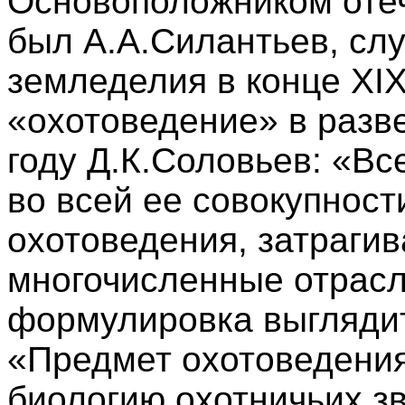
Основоположником отеч
был А.А.Силантьев, сл
земледелия в конце XI
«охотоведение» в разв
году Д.К.Соловьев: «Вс
во всей ее совокупност
охотоведения, затраги
многочисленные отрасл
формулировка выгляди
«Предмет охотоведения
биологию охотничьих зв