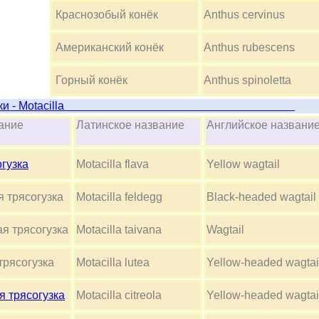
Краснозобый конёк
Anthus cervinus
Американский конёк
Anthus rubescens
Горный конёк
Anthus spinoletta
Трясогузки - Motacilla
название
Латинское название
Английское назван
гузка
Motacilla flava
Yellow wagtail
 трясогузка
Motacilla feldegg
Black-headed wagtail
я трясогузка
Motacilla taivana
Wagtail
рясогузка
Motacilla lutea
Yellow-headed wagtai
 трясогузка
Motacilla citreola
Yellow-headed wagtai