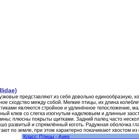
lidae)
гузковые представляют из себя довольно единообразную, х
ое сходство между собой. Мелкие птицы, их длина колеблет
тиками являются стройное и удлинённое телосложение, мал
ный клюв со слегка изогнутым надклювьем и длинные заос
ины; плюсны покрыты щитками. Задний палец часто несколь
ошо развитый и спрямлённый коготь. Радужная оболочка г
ают по земле, при этом характерно покачивают хвостом из 
Класс: Птицы 