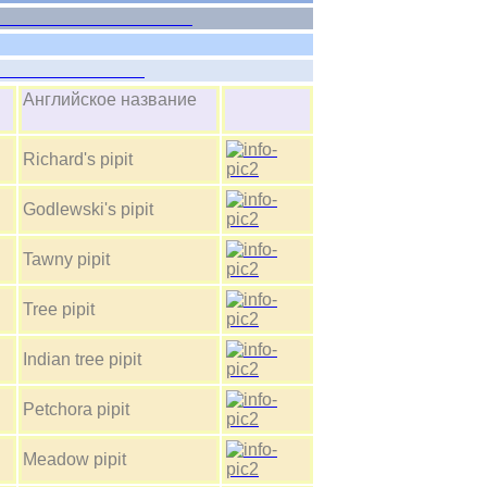
Passeriformes
Anthus
е
Английское название
Richard's pipit
Godlewski's pipit
Tawny pipit
Tree pipit
Indian tree pipit
Petchora pipit
Meadow pipit