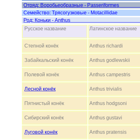
Отряд: Воробьеобразные - 
Cемейство: Трясогузковые - Motacillidae
Род: Коньки - 
Русское название
Латинское названи
Степной конёк
Anthus richardi
Забайкальский конёк
Anthus godlewskii
Полевой конёк
Anthus campestris
Лесной конёк
Anthus trivialis
Пятнистый конёк
Anthus hodgsoni
Сибирский конёк
Anthus gustavi
Луговой конёк
Anthus pratensis