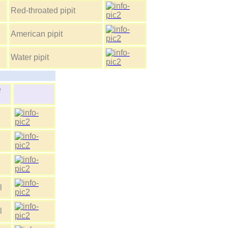
Red-throated pipit
American pipit
Water pipit
ие
l
l