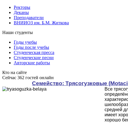
Ректоры
Деканы
Преподаватели
ВНИИОЗ им. Б.М. Житкова
Наши студенты
Годы учебы
Годы после учебы
Студенческая пресса
Студенческие песни
Авторские работы
Кто на сайте
Сейчас 362 гостей онлайн
Cемейство: Трясогузковые (Motacil
Все трясо
определённ
характерис
шилообраз
средней дл
имеет хор
хорошо бег