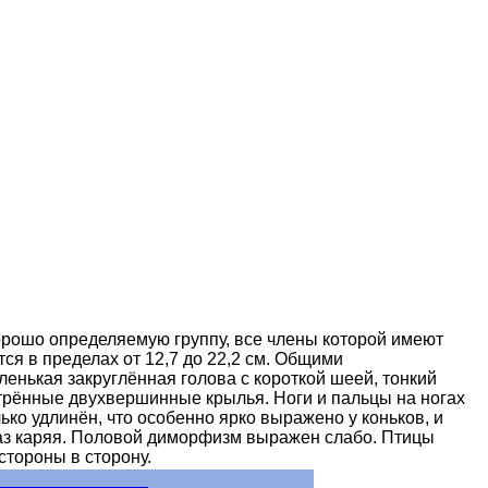
орошо определяемую группу, все члены которой имеют
ся в пределах от 12,7 до 22,2 см. Общими
енькая закруглённая голова с короткой шеей, тонкий
трённые двухвершинные крылья. Ноги и пальцы на ногах
ко удлинён, что особенно ярко выражено у коньков, и
лаз каряя. Половой диморфизм выражен слабо. Птицы
стороны в сторону.
- Aves