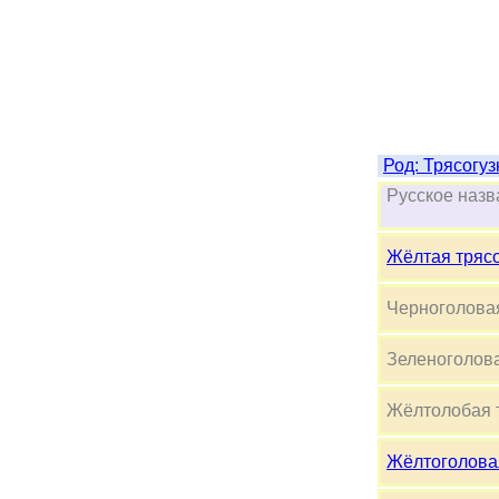
Род: 
Русское 
Жёлтая трясо
Черноголовая
Зеленоголова
Жёлтолобая т
Жёлтоголовая