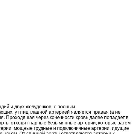
рдий и двух желудочков, с полным
ющих, у птиц главной артерией является правая (а не
ия. Проходящая через конечности кровь далее попадает в
аорты отходят парные безымянные артерии, которые затем
терии, мощные грудные и подключичные артерии, идущие
рыльям. От спинной аорты ответвляются артерии к