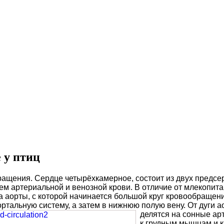
 у птиц
ращения. Сердце четырёхкамерное, состоит из двух предсе
ем артериальной и венозной крови. В отличие от млекопита
га аорты, с которой начинается большой круг кровообращен
ортальную систему, а затем в нижнюю полую вену. От дуги 
делятся
на сонные ар
к грудным мышцам и к