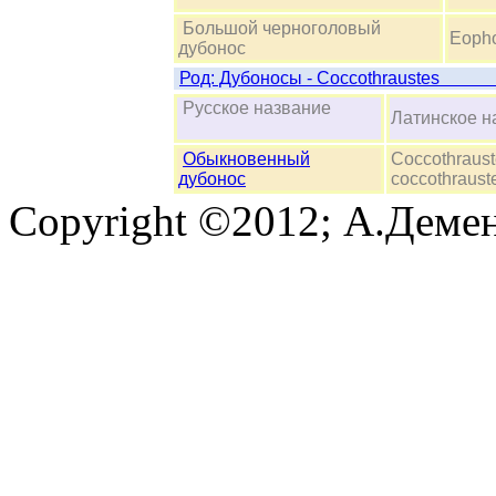
Большой черноголовый
Eopho
дубонос
Род: Дубоносы - 
Русское название
Латинско
Обыкновенный
Coccothraus
дубонос
coccothraust
Copyright ©2012; А.Демен