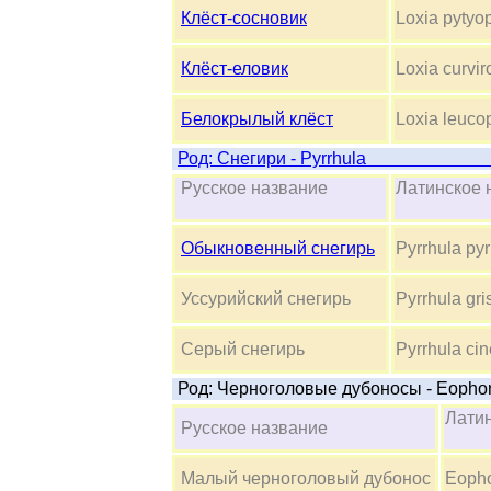
Клёст-сосновик
Loxia pytyop
Клёст-еловик
Loxia curvir
Белокрылый клёст
Loxia leuco
Род: Снегири
Русское название
Латинско
Обыкновенный снегирь
Pyrrhula pyr
Уссурийский снегирь
Pyrrhula gri
Серый снегирь
Pyrrhula ci
Род: Черноголовые дубоносы - Eopho
Лати
Русское название
Малый черноголовый дубонос
Eopho