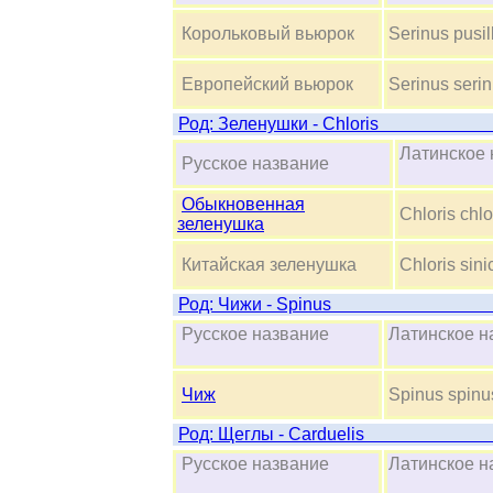
Корольковый вьюрок
Serinus pusil
Европейский вьюрок
Serinus seri
Род: Зеленушк
Латинско
Русское название
Обыкновенная
Chloris chlo
зеленушка
Китайская зеленушка
Chloris sini
Род: Чижи 
Русское название
Латинское
Чиж
Spinus spinu
Род: Щеглы -
Русское название
Латинское