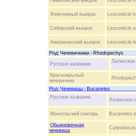
Гималайский вьюрок
Leucosticte 
Жемчужный вьюрок
Leucosticte b
Сибирский вьюрок
Leucosticte a
Американский вьюрок
Leucosticte t
Род: Чечевичники - Rhodopechys
Латинско
Русское название
Краснокрылый
Rhodopech
чечевичник
Род: Чечевицы
Русское название
Латинско
Монгольский снегирь
Bucanetes 
Обыкновенная
Carpodacus 
чечевица