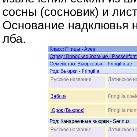
сосны (сосновик) и лис
Основание надклювья н
лба.
Класс: Пти
Отряд: Воробьеобраз
Cемейство: Вьюрковые - Fringillidae
Род: Вьюрки 
Русское название
Латинское
Зяблик
Fringilla coe
Юрок (Вьюрок)
Fringilla mont
Род: Канареечные вьюрки - Serinus
Русское название
Латинское