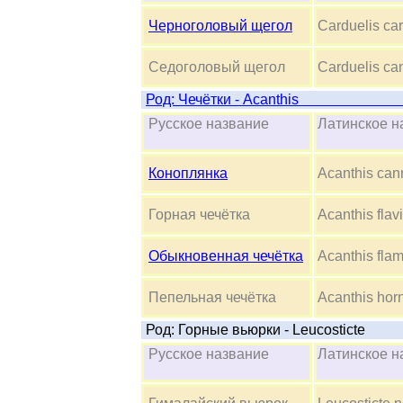
Черноголовый щегол
Carduelis car
Седоголовый щегол
Carduelis ca
Род: Чечётки
Русское название
Латинское
Коноплянка
Acanthis can
Горная чечётка
Acanthis flavi
Обыкновенная чечётка
Acanthis fl
Пепельная чечётка
Acanthis ho
Род: Горные вьюрки - Leucosticte
Русское название
Латинское