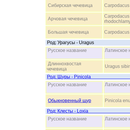
Сибирская чечевица
Carpodacus
Carpodacus
Арчовая чечевица
rhodochlam
Большая чечевица
Carpodacus r
Род: Урагусы - Uragus
Русское название
Латинско
Длиннохвостая
Uragus sibir
чечевица
Род: Щуры -
Русское название
Латинско
Обыкновенный щур
Pinicola enu
Род: Клест
Русское название
Латинско