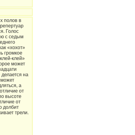
х полов в
 репертуар
ся. Голос
ию с седым
леднего
как «хохот»
нь громкое
клей-клей»
торое может
вадцати
 делается на
 может
ляться, а
 отличие от
по высоте
тличие от
о долбит
кивает трели.