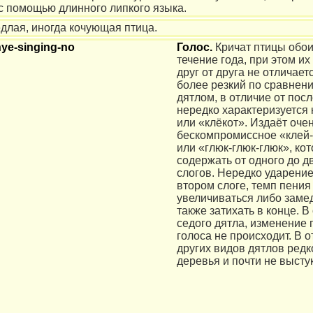
с помощью длинного липкого языка.
длая, иногда кочующая птица.
Голос.
Кричат птицы обои
течение года, при этом их
друг от друга не отличает
более резкий по сравнен
дятлом, в отличие от пос
нередко характеризуется 
или «клёкот». Издаёт оче
бескомпромиссное «клей-
или «глюк-глюк-глюк», ко
содержать от одного до д
слогов. Нередко ударение
втором слоге, темп пения
увеличиваться либо замед
также затихать в конце. В
седого дятла, изменение 
голоса не происходит. В о
других видов дятлов редк
деревья и почти не высту