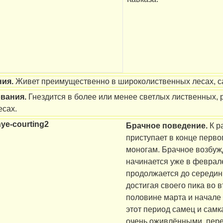
ния.
Живет преимущественно в широколиственных лесах, са
ования.
Гнездится в более или менее светлых лиственных, 
сах.
Брачное поведение.
К р
приступает в конце перво
моногам. Брачное возбуж
начинается уже в феврал
продолжается до середин
достигая своего пика во 
половине марта и начале 
этот период самец и самк
очень оживлёнными, пере