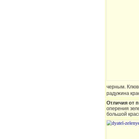
черным. Клюв
радужина крас
Отличия от 
оперения зеле
большой красн