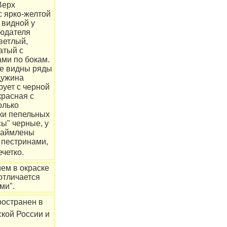
Верх
с ярко-желтой
 видной у
юдателя
ветлый,
атый с
ами по бокам.
те видны ряды
дужина
рует с черной
красная с
олько
ки пепельных
сы" черные, у
окаймлены
 пестринами,
четко.
ем в окраске
отличается
ми".
ространен в
кой России и