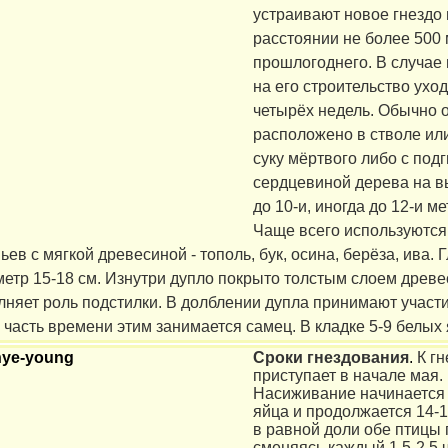
устраивают новое гнездо 
расстоянии не более 500 
прошлогоднего. В случае 
на его строительство уход
четырёх недель. Обычно 
расположено в стволе ил
суку мёртвого либо с под
сердцевиной дерева на вы
до 10-и, иногда до 12-и ме
Чаще всего используются
ев с мягкой древесиной - тополь, бук, осина, берёза, ива. 
метр 15-18 см. Изнутри дупло покрыто толстым слоем древе
лняет роль подстилки. В долблении дупла принимают участи
часть времени этим занимается самец. В кладке 5-9 белых 
Сроки гнездования
.
К г
приступает в начале мая.
Насиживание начинается 
яйца и продолжается 14-1
в равной доли обе птицы 
сменяясь каждый 1,5-2,5 