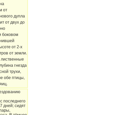
на
м от
нового дупла
ит от двух до
оно
и боковом
гнившей
соте от 2-х
тров от земли.
 лиственные
Глубина гнезда
сной трухи,
е обе птицы,
яиц.
нездованию
с последнего
7 дней; сидят
пары,
часа. В тёмное