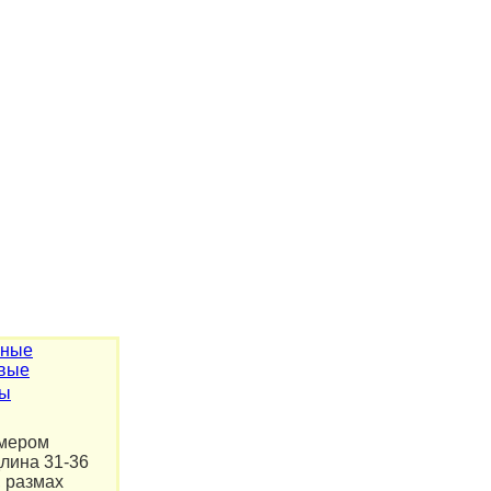
зные
вые
лы
мером
длина 31-36
, размах