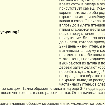
время суток в гнезде в о
присутствует самец. Уха
кормят потомство оба род
отрыгивая им принесённ
клюва в клюв. С начала 
вплоть до вылета птенцо
птицы стараются вести с
возле гнезда, ничем не в
присутствие. Лишь за нес
до вылета, которое прихо
27-й день жизни, птенцы 
выглядывать наружу и кри
привлекают к себе внима
этого птенцы периодичес
выбираются из дупла и п
дереву, затем делают кор
перелёты, однако каждый
возвращаются обратно в 
на крыло, выводки распа
части - часть птенцов сле
я за самцом. Таким образом, стайки птиц ещё 3-7 недель д
 после чего окончательно рассеиваются. Отлет начинается 
ается главным образом муравьями и их куколками, которых 