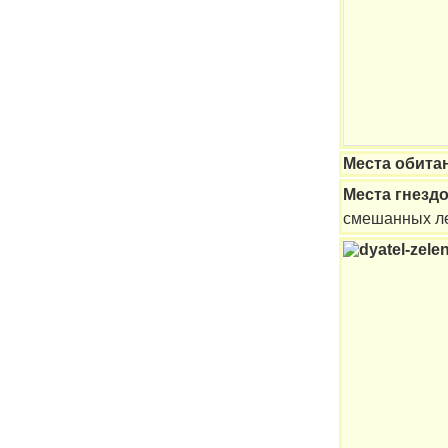
Места обита
Места гнезд
смешанных ле