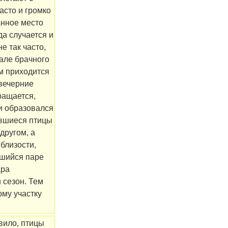
часто и громко
анное место
да случается и
е так часто,
чале брачного
м приходится
 вечерние
ращается,
и образовался
ившиеся птицы
другом, а
близости,
вшийся паре
ара
 сезон. Тем
ому участку
вило, птицы