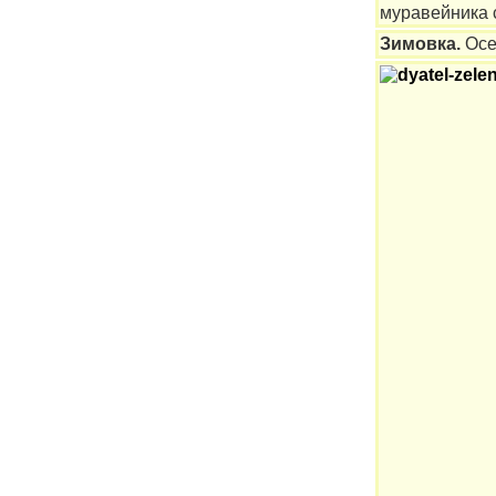
муравейника 
Зимовка.
Осе