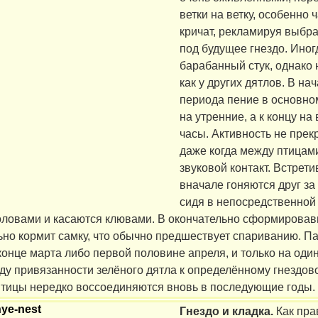
ветки на ветку, особенно 
кричат, рекламируя выбр
под будущее гнездо. Иног
барабанный стук, однако н
как у других дятлов. В на
периода пение в основно
на утренние, а к концу на
часы. Активность не прек
даже когда между птицам
звуковой контакт. Встрет
вначале гоняются друг за 
сидя в непосредственной 
оловами и касаются клювами. В окончательно сформирова
ьно кормит самку, что обычно предшествует спариванию. П
конце марта либо первой половине апреля, и только на один
ду привязанности зелёного дятла к определённому гнездов
 птицы нередко воссоединяются вновь в последующие годы.
Гнездо и кладка.
Как пра