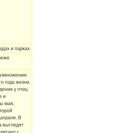
дах и парках.
реже
азмножению
го года жизни,
дение у птиц
е и
ы мая,
второй
апреля. В
а выглядят
летают с