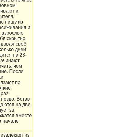
сновном
живают и
ителя,
ую пищу из
насиживания и
в взрослые
ебя скрытно
ыдавая своё
колько дней
дится на 23-
начинают
чать, чем
ние. После
ки
олзают по
откие
 раз
гнездо. Встав
даются на две
дует за
ержатся вместе
в начале
извлекает из