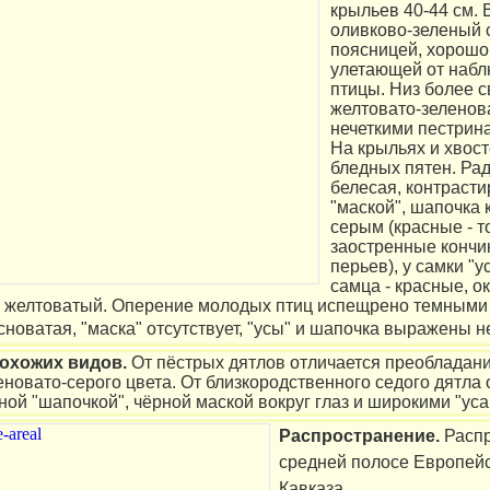
крыльев 40-44 см. 
оливково-зеленый 
поясницей, хорошо
улетающей от набл
птицы. Низ более с
желтовато-зеленов
нечеткими пестрин
На крыльях и хвос
бледных пятен. Ра
белесая, контрасти
"маской", шапочка 
серым (красные - т
заостренные кончи
перьев), у самки "у
самца - красные, 
 желтоватый. Оперение молодых птиц испещрено темными
новатая, "маска" отсутствует, "усы" и шапочка выражены не
похожих видов.
От пёстрых дятлов отличается преобладани
новато-серого цвета. От близкородственного седого дятла 
ой "шапочкой", чёрной маской вокруг глаз и широкими "уса
Распространение.
Расп
средней полосе Европейс
Кавказа.