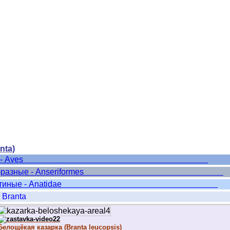
nta)
сс: Птицы - Aves
 Гусеобразные - Anseriformes
ство: Утиные - Anatidae
 Branta
Белощёкая казарка (Branta leucopsis)