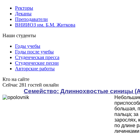
Ректоры
Деканы
Преподаватели
ВНИИОЗ им. Б.М. Житкова
Наши студенты
Годы учебы
Годы после учебы
Студенческая пресса
Студенческие песни
Авторские работы
Кто на сайте
Сейчас 281 гостей онлайн
Cемейство: Длиннохвостые синицы (Ae
Небольшие
приспособл
большая, п
пальца; за
зарослях, 
по длине р
личинками