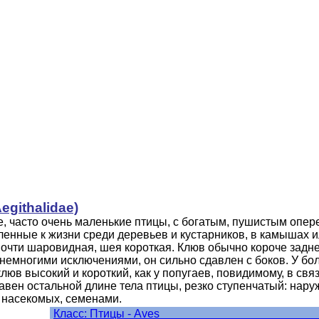
githalidae)
, часто очень маленькие птицы, с богатым, пушистым опер
енные к жизни среди деревьев и кустарников, в камышах и
очти шаровидная, шея короткая. Клюв обычно короче задне
 немногими исключениями, он сильно сдавлен с боков. У 
клюв высокий и короткий, как у попугаев, повидимому, в св
авен остальной длине тела птицы, резко ступенчатый: нар
 насекомых, семенами.
Класс: Птицы 