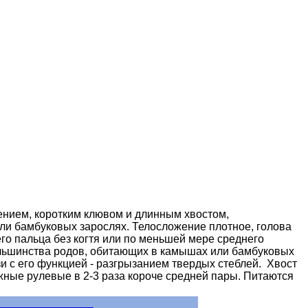
ением, коротким клювом и длинным хвостом,
ли бамбуковых зарослях. Телосложение плотное, голова
го пальца без когтя или по меньшей мере среднего
большинства родов, обитающих в камышах или бамбуковых
язи с его функцией - разгрызанием твердых стеблей. Хвост
ужные рулевые в 2-3 раза короче средней пары. Питаются
- Aves